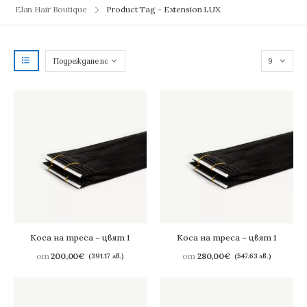
Product Tag - Extension LUX
Коса на треса – цвят 1
Коса на треса – цвят 1
от
200,00
€
от
280,00
€
(391.17 лв.)
(547.63 лв.)