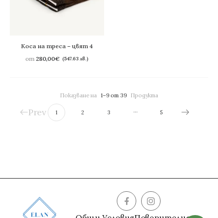
Коса на треса – цвят 4
от
280,00
€
(547.63 лв.)
Показване на
1–9 от 39
Продукта
Prev
…
1
2
3
5