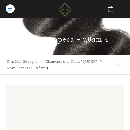
Коса на треса – цвят 4
Екстеншъни
,
Серия "QUEEN"
Коса на треса – цвят 4