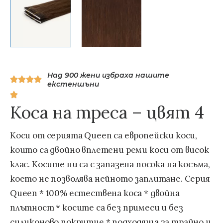
Над 900 жени избраха нашите
екстеншъни
Коса на треса – цвят 4
Коси от серията Queen са европейски коси,
които са двойно вплетени реми коси от висок
клас. Косите ни са с запазена посока на косъма,
което не позволява нейното заплитане. Серия
Queen * 100% естествена коса * двойна
плътност * косите са без примеси и без
силиконово покритие * подходяща за трайно и