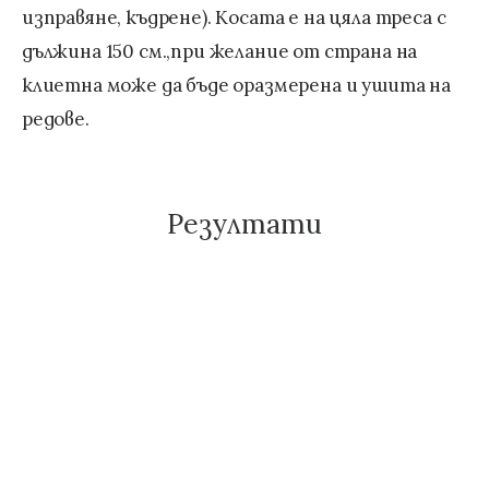
изправяне, къдрене). Косата е на цяла треса с
дължина 150 см.,при желание от страна на
клиетна може да бъде оразмерена и ушита на
редове.
Резултати