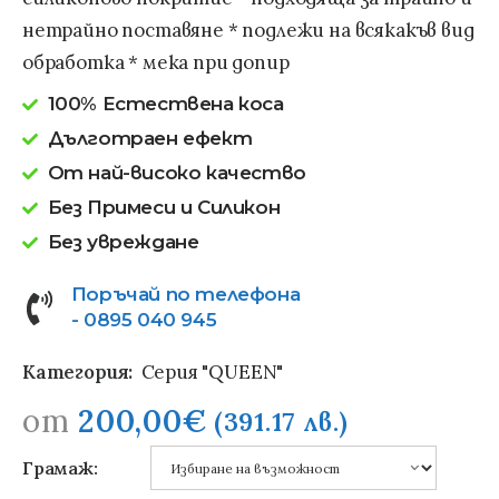
нетрайно поставяне * подлежи на всякакъв вид
обработка * мека при допир
100% Естествена коса
Дълготраен ефект
От най-високо качество
Без Примеси и Силикон
Без увреждане
Поръчай по телефона
- 0895 040 945
Категория:
Серия "QUEEN"
от
200,00
€
(391.17 лв.)
Грамаж: