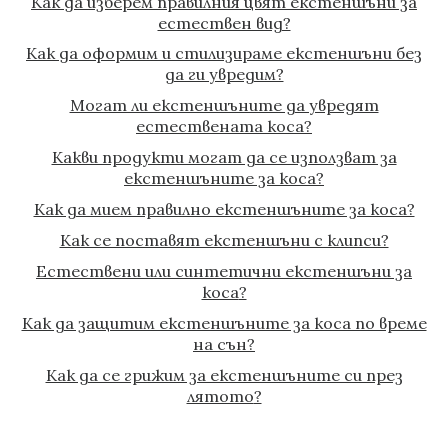
Как да изберем правилния цвят екстеншъни за
естествен вид?
Как да оформим и стилизираме екстеншъни без
да ги увредим?
Могат ли екстеншъните да увредят
естествената коса?
Какви продукти могат да се използват за
екстеншъните за коса?
Как да мием правилно екстеншъните за коса?
Как се поставят екстеншъни с клипси?
Естествени или синтетични екстеншъни за
коса
?
Как да защитим екстеншъните за коса по време
на сън
?
Как да се грижим за екстеншъните си през
лятото
?