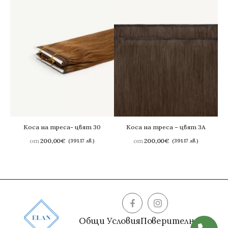
Коса на треса- цвят 30
Коса на треса – цвят 3A
от
200,00
€
от
200,00
€
(391.17 лв.)
(391.17 лв.)
Общи Условия
Поверителност