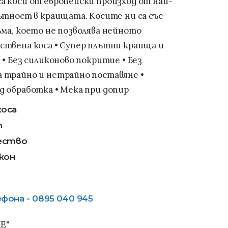
а коси от европейски произход от най-
лътност в краищата. Косите ни са със
ъма, което не позволява нейното
ествена коса • Супер плътни краища и
 • Без силиконово покритие • Без
а трайно и нетрайно поставяне •
д обработка • Мека при допир
коса
т
чество
кон
фона - 0895 040 945
E"