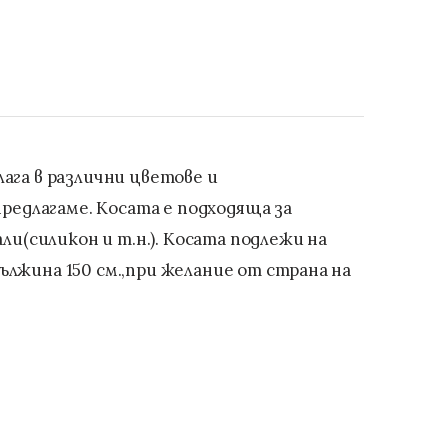
ага в различни цветове и
редлагаме. Косата е подходяща за
и(силикон и т.н.). Косата подлежи на
дължина 150 см.,при желание от страна на