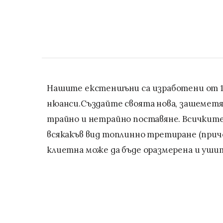
Нашите екстеншъни са изработени от 10
нюанси.Създайте своята нова, зашеметяв
трайно и нетрайно поставяне. Всичките 
всякакъв вид топлинно третиране (причес
клиетна може да бъде оразмерена и ушит