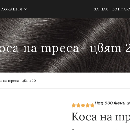
ЛОКАЦИЯ
ЗА НАС
КОНТАК
оса на треса- цвят 
а на треса- цвят 20
Над 900 жени 
Коса на т