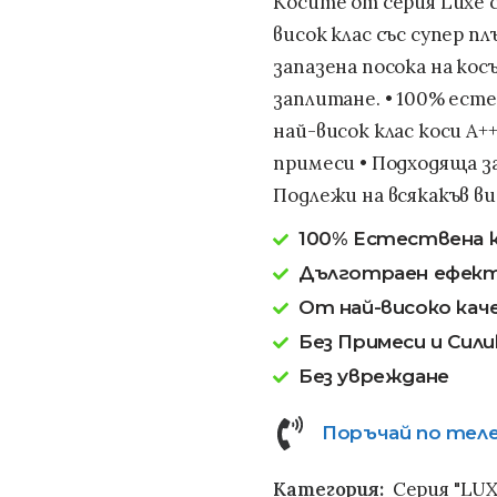
Косите от серия Luxe с
висок клас със супер п
запазена посока на кос
заплитане. • 100% ест
най-висок клас коси А++
примеси • Подходяща з
Подлежи на всякакъв ви
100% Естествена 
Дълготраен ефек
От най-високо ка
Без Примеси и Сили
Без увреждане
Поръчай по теле
Категория:
Серия "LUX