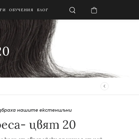
ТИ
ОБУЧЕНИЯ
БЛОГ
20
избраха нашите екстеншъни
реса- цвят 20