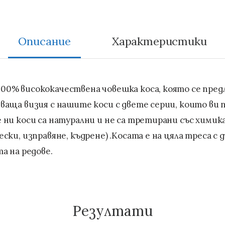
0% висококачествена човешка коса, която се предл
аща визия с нашите коси с двете серии, които ви п
ни коси са натурални и не са третирани със химикал
ки, изправяне, къдрене) .Косата е на цяла треса с 
а на редове.
Резултати