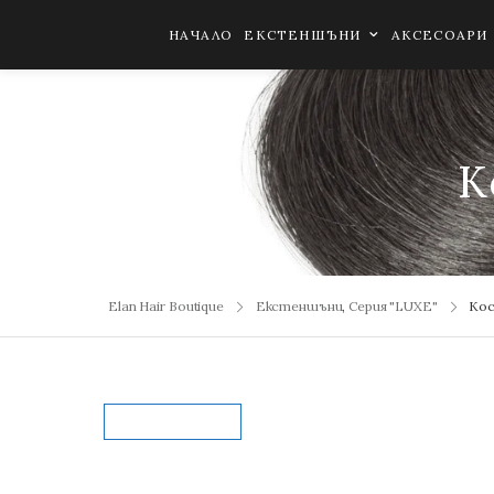
НАЧАЛО
ЕКСТЕНШЪНИ
АКСЕСОАРИ
К
Екстеншъни
,
Серия "LUXE"
Кос