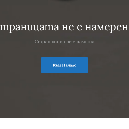
траницата не е намерен
Страницата не е налична
Към Начало