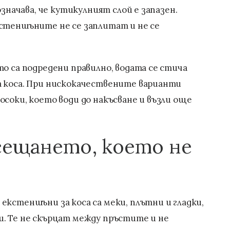
означава, че кутикулният слой е запазен.
кстеншъните не се заплитат и не се
то са подредени правилно, водата се стича
а коса. При нискокачествените варианти
осоки, което води до накъсване и възли още
сещането, което не
екстеншъни за коса са меки, плътни и гладки,
и. Те не скърцат между пръстите и не