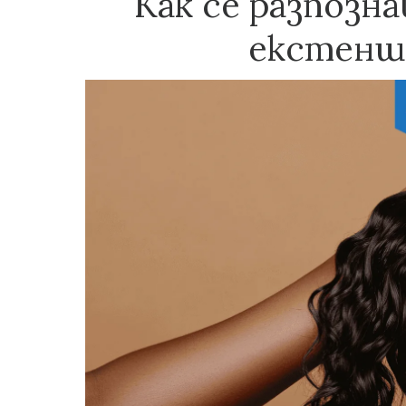
Как се разпозн
екстеншъ