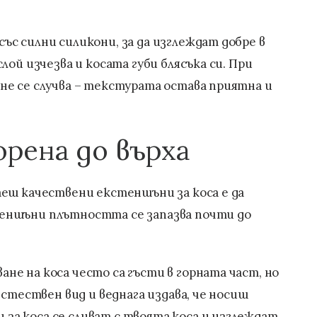
с силни силикони, за да изглеждат добре в
лой изчезва и косата губи блясъка си. При
не се случва – текстурата остава приятна и
рена до върха
аеш качествени екстеншъни за коса е да
еншъни плътността се запазва почти до
е на коса често са гъсти в горната част, но
естествен вид и веднага издава, че носиш
а коса се сливат с твоята коса и изглеждат