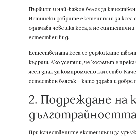
Първият и най-важен белег за качествен
Истински добрите екстеншъни за коса с
означава човешка коса, а не синтетични
естествен вид.
Естествената коса се държи като твоят
къдриш. Ако усетиш, че косъмът е прекал
ясен знак за компромисно качество. Ка
естествен блясък – като здрава и добре 
2. Подреждане на 
дълготрайностт
При качествените екстеншъни за удължав