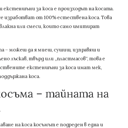
и екстеншъни за коса е произходът на косата.
е изработват от 100% естествена коса. Това
 влакна или смеси, които само имитират
а – можеш да я миеш, сушиш, изправяш и
ено лъскав, твърд или „пластмасов“, това е
чествените екстеншъни за коса имат мек,
поддържана коса.
косъма – тайната на
а
ане на коса косъмът е подреден в една и