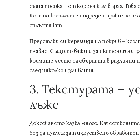
съща посока – от корена към върха. Това 
Когато косъмът е подреден правилно, е
сплъстяват.
Представи си керемиди на покрив – кога
плавно. Същото важи и за екстеншъни з
космите често са обърнати в различни п
след няколко измивания.
3. Текстурата – у
лъже
Докосването казва много. Качествените 
без да изглеждат изкуствено обработен