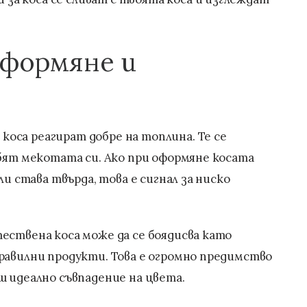
оформяне и
оса реагират добре на топлина. Те се
убят мекотата си. Ако при оформяне косата
ли става твърда, това е сигнал за ниско
ествена коса може да се боядисва като
равилни продукти. Това е огромно предимство
ш идеално съвпадение на цвета.