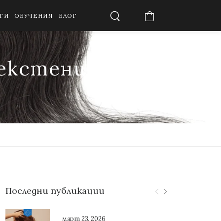
ТИ
ОБУЧЕНИЯ
БЛОГ
 екстеншъни за
Последни публикации
март 23, 2026