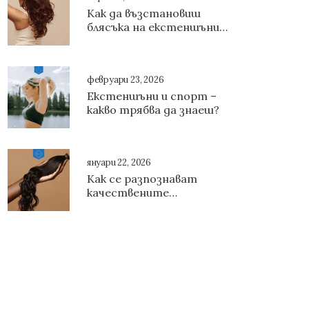
Как да възстановиш
блясъка на екстеншъните
си?
февруари 23, 2026
Екстеншъни и спорт –
какво трябва да знаеш?
януари 22, 2026
Как се разпознават
качествените
екстеншъни за коса?