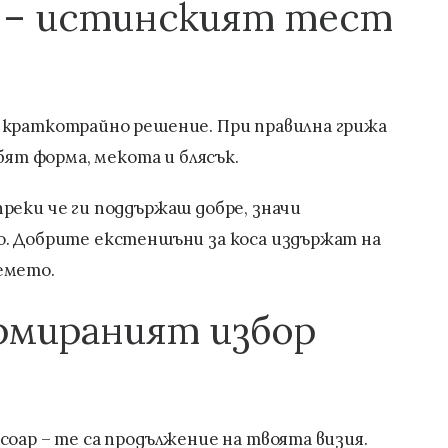
 – истинският тест
 краткотрайно решение. При правилна грижа
бят форма, мекота и блясък.
реки че ги поддържаш добре, значи
о. Добрите екстеншъни за коса издържат на
емето.
рмираният избор
соар – те са продължение на твоята визия.