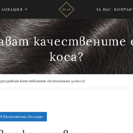
ЛОКАЦИЯ
ЗА НАС
КОНТАК
нават качествените
коса?
азпознават качествените екстеншъни за коса?
в
Екстеншъни
,
Полезно