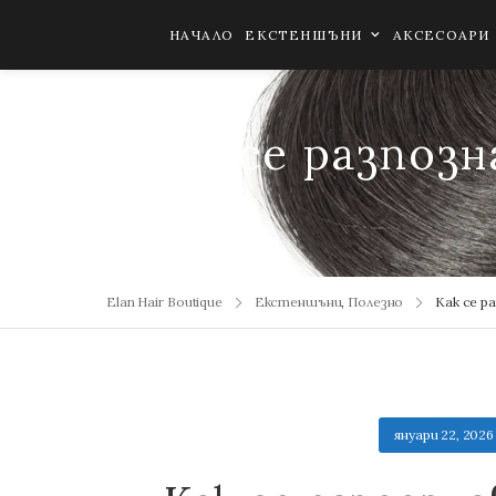
НАЧАЛО
ЕКСТЕНШЪНИ
АКСЕСОАРИ
Как се разпоз
Екстеншъни
,
Полезно
Как се р
януари 22, 2026