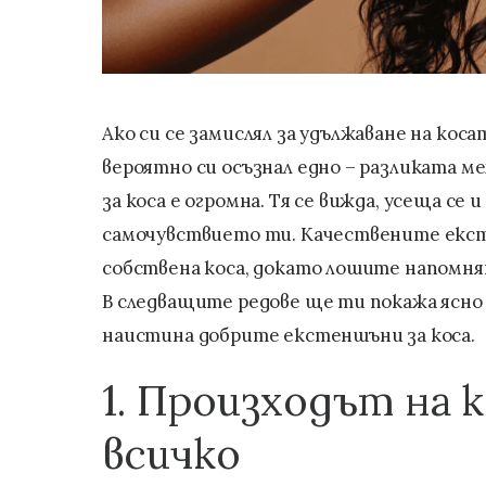
Ако си се замислял за удължаване на кос
вероятно си осъзнал едно – разликата 
за коса е огромна. Тя се вижда, усеща се 
самочувствието ти. Качествените екст
собствена коса, докато лошите напомнят
В следващите редове ще ти покажа ясно 
наистина добрите екстеншъни за коса.
1. Произходът на 
всичко