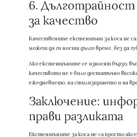
6. Дълготрайност
за качество
Качествените екстеншъни за коса не са
можеш да ги носиш дълго време, без да гу
Ако екстеншъните се износят бързо, въп
качеството не е било достатъчно висок
ежедневието, на стилизирането и на вр
Заключение: инфо
прави разликата
Екстеншъните за коса не са просто аксе