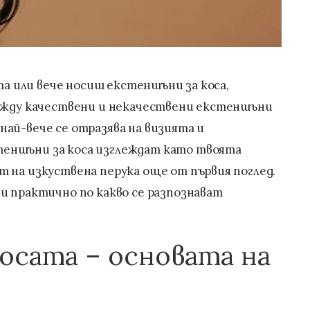
ата или вече носиш екстеншъни за коса,
между качествени и некачествени екстеншъни
и най-вече се отразява на визията и
еншъни за коса изглеждат като твоята
 на изкуствена перука още от първия поглед.
и практично по какво се разпознават
косата – основата на