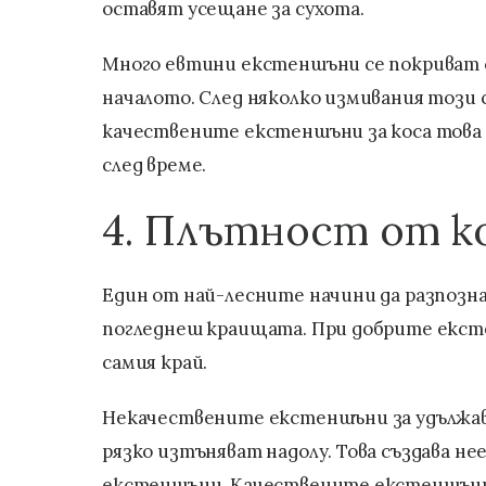
оставят усещане за сухота.
Много евтини екстеншъни се покриват съ
началото. След няколко измивания този с
качествените екстеншъни за коса това 
след време.
4. Плътност от ко
Един от най-лесните начини да разпозн
погледнеш краищата. При добрите екст
самия край.
Некачествените екстеншъни за удължаван
рязко изтъняват надолу. Това създава не
екстеншъни. Качествените екстеншъни з