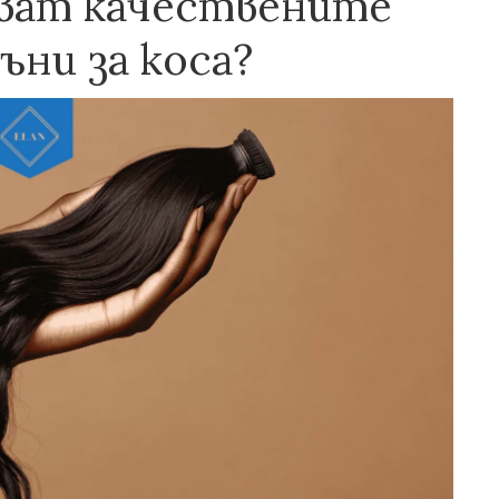
ават качествените
ни за коса?